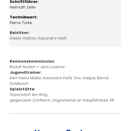
Schriftführer:
Helmuth Zelle
Technikwart:
Pierre Türke
Beisitzer:
Dieter Hüttner, Kasandra Hartl
Revisonskommission:
Rudolf Rudert + Jens Luderer
Jugendtrainer:
Karl-Heinz Müller, Kasandra Hartl, Tino Geipel, Bernd
Schilbach
Spielstätte:
Tirpersdorf Am Ring
gegenüber Dorfteich, angrenzend an Hauptstrasse 36