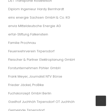
DET Transporte Rodewisch
Diplom Ingenieur Hardy Bernhardt
eins energie Sachsen GmbH & Co. KG
envia Mitteldeutsche Energie AG
erfal-Stiftung Falkenstein
Familie Prochnau
Feuerwehrverein Tirpersdorf
Fleischer & Partner Elektroplanung GmbH
Forstunternehmen Pöhler GmbH
Frank Meyer, Journalist NTV Börse
Frieder Jäckel, ProBike
Fuchskonzept GmbH Berlin
Gasthof Juchhöh Tirpersdorf OT Juchhöh
Gemeinde Tirpersdorf