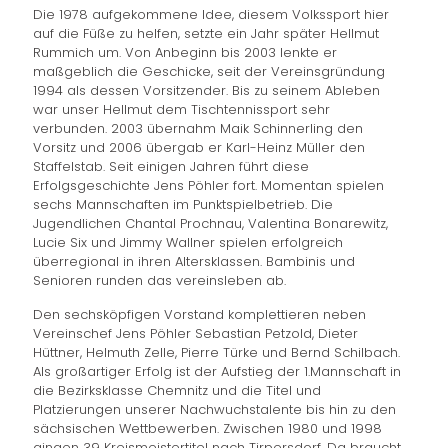
Die 1978 aufgekommene Idee, diesem Volkssport hier
auf die Füße zu helfen, setzte ein Jahr später Hellmut
Rummich um. Von Anbeginn bis 2003 lenkte er
maßgeblich die Geschicke, seit der Vereinsgründung
1994 als dessen Vorsitzender. Bis zu seinem Ableben
war unser Hellmut dem Tischtennissport sehr
verbunden. 2003 übernahm Maik Schinnerling den
Vorsitz und 2006 übergab er Karl-Heinz Müller den
Staffelstab. Seit einigen Jahren führt diese
Erfolgsgeschichte Jens Pöhler fort. Momentan spielen
sechs Mannschaften im Punktspielbetrieb. Die
Jugendlichen Chantal Prochnau, Valentina Bonarewitz,
Lucie Six und Jimmy Wallner spielen erfolgreich
überregional in ihren Altersklassen. Bambinis und
Senioren runden das vereinsleben ab.
Den sechsköpfigen Vorstand komplettieren neben
Vereinschef Jens Pöhler Sebastian Petzold, Dieter
Hüttner, Helmuth Zelle, Pierre Türke und Bernd Schilbach.
Als großartiger Erfolg ist der Aufstieg der 1.Mannschaft in
die Bezirksklasse Chemnitz und die Titel und
Platzierungen unserer Nachwuchstalente bis hin zu den
sächsischen Wettbewerben. Zwischen 1980 und 1998
gingen 39 Kreismeistertitel nach Tirpersdorf. Da braucht