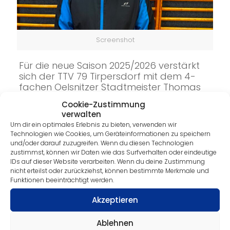
Screenshot
Für die neue Saison 2025/2026 verstärkt
sich der TTV 79 Tirpersdorf mit dem 4-
fachen Oelsnitzer Stadtmeister Thomas
Hasler. Thomas spielt seit seiner Jugend
Cookie-Zustimmung
Tischtennis und hat in Oelsnitz mit Mirko
verwalten
Sommerfeld bis 1996 das
Um dir ein optimales Erlebnis zu bieten, verwenden wir
Tischtennisspielen gelernt und lieben
Technologien wie Cookies, um Geräteinformationen zu speichern
gelernt.
und/oder darauf zuzugreifen. Wenn du diesen Technologien
zustimmst, können wir Daten wie das Surfverhalten oder eindeutige
IDs auf dieser Website verarbeiten. Wenn du deine Zustimmung
Danach wechselte er zum TSV 1906
nicht erteilst oder zurückziehst, können bestimmte Merkmale und
Taltitz, wo er bis heute als aktuelle
Funktionen beeinträchtigt werden.
Nummer Eins in der Mannschaft in der
Akzeptieren
Vogtlandklasse spielt. In Tirpersdorf sieht
er die Chance, seine Entwicklung noch
Ablehnen
weiter voranzutreiben. Die zweite