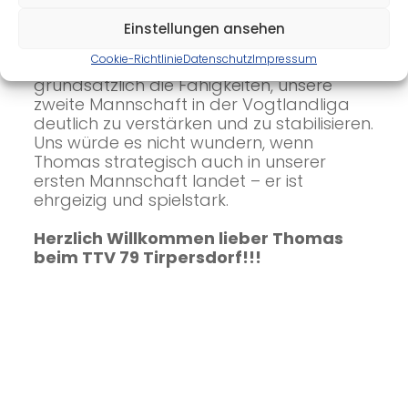
Mannschaft spielt in der Vogtlandliga
und Team 1 in der 1. Bezirksklasse. Wir
Einstellungen ansehen
glauben mit seinen guten Aufschlägen
Cookie-Richtlinie
Datenschutz
Impressum
und Topspin-Angriffen besitzt er auch
grundsätzlich die Fähigkeiten, unsere
zweite Mannschaft in der Vogtlandliga
deutlich zu verstärken und zu stabilisieren.
Uns würde es nicht wundern, wenn
Thomas strategisch auch in unserer
ersten Mannschaft landet – er ist
ehrgeizig und spielstark.
Herzlich Willkommen lieber Thomas
beim TTV 79 Tirpersdorf!!!