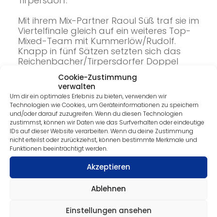
Tirpersdorf.
Mit ihrem Mix-Partner Raoul Süß traf sie im
Viertelfinale gleich auf ein weiteres Top-
Mixed-Team mit Kummerlöw/Rudolf.
Knapp in fünf Sätzen setzten sich das
Reichenbacher/Tirpersdorfer Doppel
durch. Im Halbfinale war das Ergebnis
Cookie-Zustimmung
gegen Antje Stock und Frank Schlegel mit
verwalten
3:1 schon deutlicher. Das Finale gegen die
Um dir ein optimales Erlebnis zu bieten, verwenden wir
Heinsdorfer Lea Riedel / Felix Schrapps
Technologien wie Cookies, um Geräteinformationen zu speichern
ging mit 3:0 an Süß/Prochnau, die sich
und/oder darauf zuzugreifen. Wenn du diesen Technologien
damit auch den zweiten Titel holten.
zustimmst, können wir Daten wie das Surfverhalten oder eindeutige
Beide sicherten sich auch den Einzeltitel.
IDs auf dieser Website verarbeiten. Wenn du deine Zustimmung
nicht erteilst oder zurückziehst, können bestimmte Merkmale und
Funktionen beeinträchtigt werden.
Akzeptieren
Ablehnen
Einstellungen ansehen