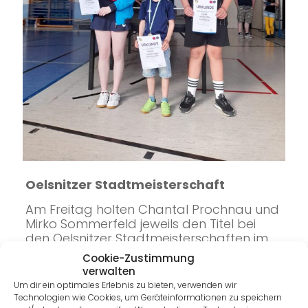
Oelsnitzer Stadtmeisterschaft
Am Freitag holten Chantal Prochnau und
Mirko Sommerfeld jeweils den Titel bei
den Oelsnitzer Stadtmeisterschaften im
Tischtennis.
Cookie-Zustimmung
verwalten
Um dir ein optimales Erlebnis zu bieten, verwenden wir
Pokal des Bürgermeisters in Neumark
Technologien wie Cookies, um Geräteinformationen zu speichern