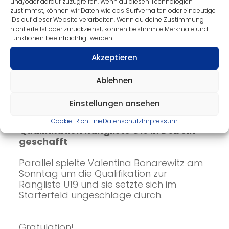
und/oder darauf zuzugreifen. Wenn du diesen Technologien
zustimmst, können wir Daten wie das Surfverhalten oder eindeutige
Am Samstag wurde Chantal Prochnau
IDs auf dieser Website verarbeiten. Wenn du deine Zustimmung
dann beim Pokal des Bürgermeisters in
nicht erteilst oder zurückziehst, können bestimmte Merkmale und
Neumark in der gemischten U19-
Funktionen beeinträchtigt werden.
Konkurrenz Zweite und das sowohl im
Einzel als auch im Doppel. Am Sonntag
Akzeptieren
hatten Mirko Sommerfeld, Sebastian
Petzold, Chantal Prochnau und Bernd
Ablehnen
Schilbach wenig Chancen im
hochkarätigen Starterfeld.
Einstellungen ansehen
Cookie-Richtlinie
Datenschutz
Impressum
Qualifikation Rangliste U19 in Döbeln
geschafft
Parallel spielte Valentina Bonarewitz am
Sonntag um die Qualifikation zur
Rangliste U19 und sie setzte sich im
Starterfeld ungeschlage durch.
Gratulation!