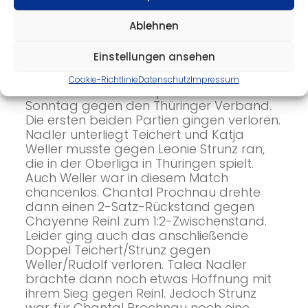
und auch das Doppel ging an den RTTVR.
Katja Weller holte den zweiten Punkt für
Ablehnen
Sachsen und Chantal hatte ebenso
wenig eine Chance gegen Mesenholl wie
Einstellungen ansehen
Nilufar Rudolf vorher.
Cookie-Richtlinie
Datenschutz
Impressum
Das bedeutete das Spiel um Platz 13 am
Sonntag gegen den Thüringer Verband.
Die ersten beiden Partien gingen verloren.
Nadler unterliegt Teichert und Katja
Weller musste gegen Leonie Strunz ran,
die in der Oberliga in Thüringen spielt.
Auch Weller war in diesem Match
chancenlos. Chantal Prochnau drehte
dann einen 2-Satz-Rückstand gegen
Chayenne Reinl zum 1:2-Zwischenstand.
Leider ging auch das anschließende
Doppel Teichert/Strunz gegen
Weller/Rudolf verloren. Talea Nadler
brachte dann noch etwas Hoffnung mit
ihrem Sieg gegen Reinl. Jedoch Strunz
war für Chantal Prochnau noch eine