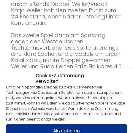
anschließende Doppel Weller/Rudolf.
Katja Weller holt den zweiten Punkt zum
2:4 Endstand, denn Nadler unterliegt ihrer
Kontrahentin.
Das zweite Spiel dann am Samstag
gegen den Westdeutschen
Tischtennisverband. Das sollte allerdings
eine klare Sache für die Mädels um Eireen
Kalaitzidou, nur im Doppel gewannen
Weller und Rudolf einen Satz. Ein klares 4:0
für die Mädchen vom Westdeutschen
Cookie-Zustimmung
Verband.
verwalten
Um dir ein optimales Erlebnis zu bieten, verwenden wir
Weiter ging es dann am Samstag gegen
Technologien wie Cookies, um Geräteinformationen zu speichern
Tischtennisverband
und/oder darauf zuzugreifen. Wenn du diesen Technologien
Rheinland/Rheinhessen. Chantal unterlag
zustimmst, können wir Daten wie das Surfverhalten oder eindeutige
IDs auf dieser Website verarbeiten. Wenn du deine Zustimmung
gegen die Nummer eins Johanna Braun,
nicht erteilst oder zurückziehst, können bestimmte Merkmale und
doch Weller hielt die Sachsen im Spiel und
Funktionen beeinträchtigt werden.
glich zum 1:1 aus. Nilufar Rudolf kämpfte
über 4 Sätze gegen Kaylee Mesenholl
Akzeptieren