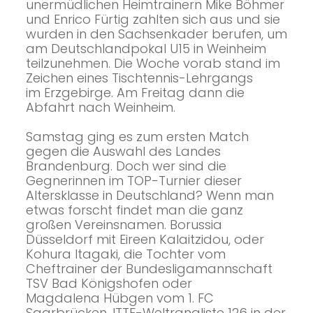
unermüdlichen Heimtrainern Mike Böhmer
und Enrico Fürtig zahlten sich aus und sie
wurden in den Sachsenkader berufen, um
am Deutschlandpokal U15 in Weinheim
teilzunehmen. Die Woche vorab stand im
Zeichen eines Tischtennis-Lehrgangs
im Erzgebirge. Am Freitag dann die
Abfahrt nach Weinheim.
Samstag ging es zum ersten Match
gegen die Auswahl des Landes
Brandenburg. Doch wer sind die
Gegnerinnen im TOP-Turnier dieser
Altersklasse in Deutschland? Wenn man
etwas forscht findet man die ganz
großen Vereinsnamen. Borussia
Düsseldorf mit Eireen Kalaitzidou, oder
Kohura Itagaki, die Tochter vom
Cheftrainer der Bundesligamannschaft
TSV Bad Königshofen oder
Magdalena Hübgen vom 1. FC
Saarbrücken, ITTF-Weltrangliste 126 in der