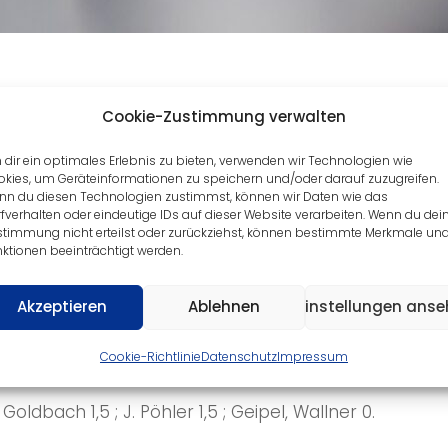
Cookie-Zustimmung verwalten
979 Tirpersdorf 12:3
dir ein optimales Erlebnis zu bieten, verwenden wir Technologien wie
kies, um Geräteinformationen zu speichern und/oder darauf zuzugreifen.
nn du diesen Technologien zustimmst, können wir Daten wie das
en Wochenendes war der TTV Tirpersdorf zu Gast be
fverhalten oder eindeutige IDs auf dieser Website verarbeiten. Wenn du dei
stimmung nicht erteilst oder zurückziehst, können bestimmte Merkmale un
vespieler zurückgreifen. Beim TTV standen dabei T
ktionen beeinträchtigt werden.
. Die Führung ging nach den Doppeln sofort an die P
iegte im mittleren Paarkreuz gegen F. Schlegel für d
Akzeptieren
Ablehnen
Einstellungen ans
der nur einen Punkt für sich erkämpfen. Dadurch gewin
Cookie-Richtlinie
Datenschutz
Impressum
 von ihrem Nachwuchsspieler, auf diese lässt sich m
 Goldbach 1,5 ; J. Pöhler 1,5 ; Geipel, Wallner 0.