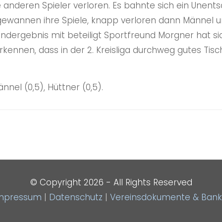
anderen Spieler verloren. Es bahnte sich ein Unent
gewannen ihre Spiele, knapp verloren dann Männel u
n Endergebnis mit beteiligt Sportfreund Morgner hat 
kennen, dass in der 2. Kreisliga durchweg gutes Tisc
nnel (0,5), Hüttner (0,5).
© Copyright
2026 - All Rights Reserved
mpressum
|
Datenschutz
|
Vereinsdokumente & Bank