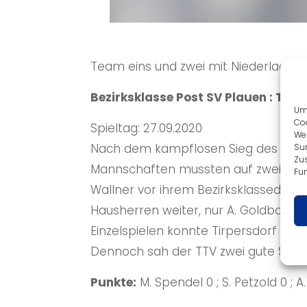
Team eins und zwei mit Niederlagen
Bezirksklasse Post SV Plauen : TTV 1
Um 
Coo
Spieltag: 27.09.2020
We
Nach dem kampflosen Sieg des letzt
Sur
Zu
Mannschaften mussten auf zwei Reser
Fun
Wallner vor ihrem Bezirksklassedebut
Hausherren weiter, nur A. Goldbach s
Einzelspielen konnte Tirpersdorf wie
Dennoch sah der TTV zwei gute Spiele
Punkte:
M. Spendel 0 ; S. Petzold 0 ; A.