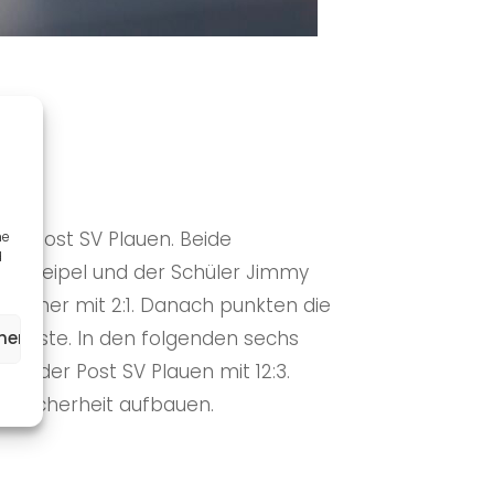
im Post SV Plauen. Beide
ne
d
ino Geipel und der Schüler Jimmy
lauener mit 2:1. Danach punkten die
ie Gäste. In den folgenden sechs
ehen
nt der Post SV Plauen mit 12:3.
it Sicherheit aufbauen.