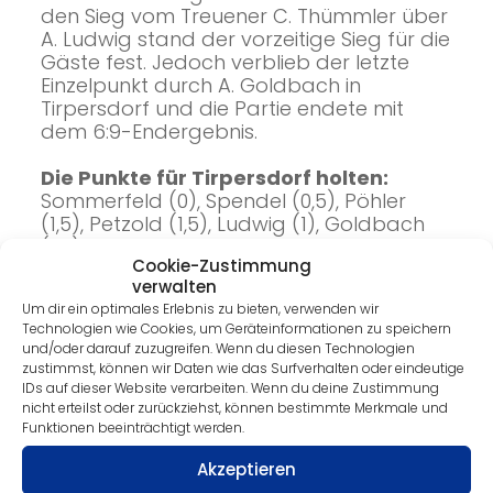
den Sieg vom Treuener C. Thümmler über
A. Ludwig stand der vorzeitige Sieg für die
Gäste fest. Jedoch verblieb der letzte
Einzelpunkt durch A. Goldbach in
Tirpersdorf und die Partie endete mit
dem 6:9-Endergebnis.
Die Punkte für Tirpersdorf holten:
Sommerfeld (0), Spendel (0,5), Pöhler
(1,5), Petzold (1,5), Ludwig (1), Goldbach
(1,5)
Cookie-Zustimmung
verwalten
Die Punkte für Treuen holten:
Um dir ein optimales Erlebnis zu bieten, verwenden wir
Gruschwitz (2,5), Günnel (2,5), Kropfgans
Technologien wie Cookies, um Geräteinformationen zu speichern
(1), Reiher (1), Thümmler (2), Müller (0)
und/oder darauf zuzugreifen. Wenn du diesen Technologien
zustimmst, können wir Daten wie das Surfverhalten oder eindeutige
(Autor: Sebastian Petzold)
IDs auf dieser Website verarbeiten. Wenn du deine Zustimmung
nicht erteilst oder zurückziehst, können bestimmte Merkmale und
Funktionen beeinträchtigt werden.
09.03.2025, KFV, Vogtlandliga
Akzeptieren
SpVgg. 1863 Neumark : TTV 1979