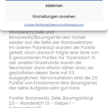
Tirpersdorf 2 5 : 10
Ablehnen
Im Duell gegen den Tabellenletzten
Einstellungen ansehen
verliefen die Doppel bereits im Sinne der
Tirpersdorfer Gäste. Unterlagen
Cookie-Richtlinie
Datenschutz
Impressum
Schinnerling/Geipel noch, so holten
Wunderlich/Zelle und
Bonarewitz/Baumgärtel den Vorteil
wieder auf die Seite der Randoelsnitzer.
Im oberen Paarkreuz wurden die Punkte
geteilt, doch danach folgte eine Serie von
5 gewonnenen Partien für Tirpersdorf. In
der zweiten Einzelrunde waren die
Neumarker dann etwas näher dran, sie
gestalteten dieser Serie mit 3:3
ausgeglichen. Hervorzuheben sind die 2,5
Punkte von Ersatzmann Max Baumgärtel,
der seine Aufgabe sehr gut löste.
Punkte: Bonarewitz, Zelle, Baumgärtel je
2,5 – Wunderlich 1,5 – Geipel 1 –