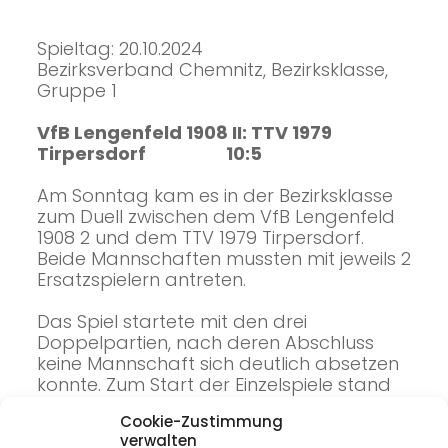
Spieltag: 20.10.2024
Bezirksverband Chemnitz, Bezirksklasse,
Gruppe 1
VfB Lengenfeld 1908 II: TTV 1979
Tirpersdorf 10:5
Am Sonntag kam es in der Bezirksklasse
zum Duell zwischen dem VfB Lengenfeld
1908 2 und dem TTV 1979 Tirpersdorf.
Beide Mannschaften mussten mit jeweils 2
Ersatzspielern antreten.
Das Spiel startete mit den drei
Doppelpartien, nach deren Abschluss
keine Mannschaft sich deutlich absetzen
konnte. Zum Start der Einzelspiele stand
es 2:1 für die Gastgeber aus Lengenfeld.
Cookie-Zustimmung
verwalten
Durch Punkteteilungen im oberen und