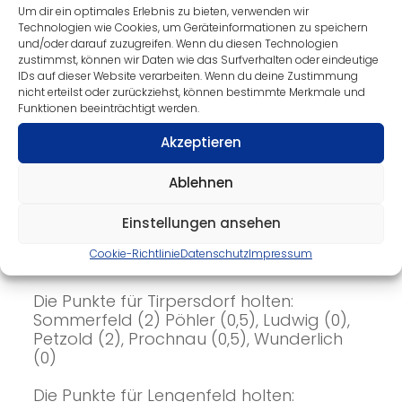
Um dir ein optimales Erlebnis zu bieten, verwenden wir
mittleren Paarkreuz blieb der TTV in
Technologien wie Cookies, um Geräteinformationen zu speichern
Reichweite, doch die beiden Punkte im
und/oder darauf zuzugreifen. Wenn du diesen Technologien
unteren Paarkreuz gingen an die
zustimmst, können wir Daten wie das Surfverhalten oder eindeutige
Lengenfelder. Die zweite Runde lief
IDs auf dieser Website verarbeiten. Wenn du deine Zustimmung
ähnlich der ersten ab. Für die Gäste
nicht erteilst oder zurückziehst, können bestimmte Merkmale und
Funktionen beeinträchtigt werden.
punkteten zum zweiten Mal Mirko
Sommerfeld und Sebastian Petzold. Diese
Akzeptieren
Punkte waren auch zugleich die letzten
Zähler, die auf dem Tirpersdorfer Konto
Ablehnen
kamen. Der VfB Lengenfeld siegt am Ende
mit 10:5.
Einstellungen ansehen
Am nächsten Wochenende geht es für
Tirpersdorf in Treuen und für Lengenfeld
Cookie-Richtlinie
Datenschutz
Impressum
bei TSV Plauen weiter.
Die Punkte für Tirpersdorf holten:
Sommerfeld (2) Pöhler (0,5), Ludwig (0),
Petzold (2), Prochnau (0,5), Wunderlich
(0)
Die Punkte für Lengenfeld holten: