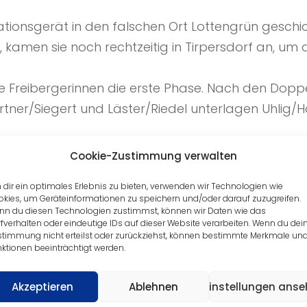
tionsgerät in den falschen Ort Lottengrün geschic
 kamen sie noch rechtzeitig in Tirpersdorf an, um 
e Freibergerinnen die erste Phase. Nach den Doppel
er/Siegert und Läster/Riedel unterlagen Uhlig/H
 in sich, Chantal Prochnau tat sich sehr schwer geg
Cookie-Zustimmung verwalten
 Anti-Belag geklebt und dieser Belag hat die una
dir ein optimales Erlebnis zu bieten, verwenden wir Technologien wie
iesem Nachmittag war das eine Aufgabe zu viel fü
kies, um Geräteinformationen zu speichern und/oder darauf zuzugreifen.
s Spiel umstellen konnte. Am Nachbartisch unterla
nn du diesen Technologien zustimmst, können wir Daten wie das
fverhalten oder eindeutige IDs auf dieser Website verarbeiten. Wenn du dei
hlig. Yvonne Läster rettete dann die erste Einzelr
stimmung nicht erteilst oder zurückziehst, können bestimmte Merkmale un
ktionen beeinträchtigt werden.
Gärtner wenig Chancen. Damit stand es nach der e
Akzeptieren
Ablehnen
Einstellungen ans