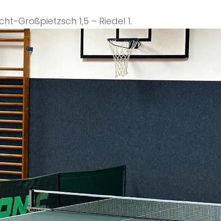
– Licht-Großpietzsch 1,5 – Riedel 1.