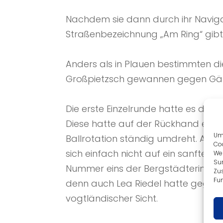
Nachdem sie dann durch ihr Naviga
Straßenbezeichnung „Am Ring“ gibt,
Anders als in Plauen bestimmten di
Großpietzsch gewannen gegen Gärtn
Die erste Einzelrunde hatte es dann
Diese hatte auf der Rückhand einen
Um 
Ballrotation ständig umdreht. An d
Coo
sich einfach nicht auf ein sanftere
We
Sur
Nummer eins der Bergstädterinnen U
Zu
Fun
denn auch Lea Riedel hatte gegen 
vogtländischer Sicht.