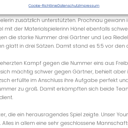
inem Krimi. Die beiden TOP-Spielerinnen Prochnau u
Cookie-Richtlinie
Datenschutz
Impressum
r natürlich auch noch den Nachteil, dass die Zusc
pielerin zusätzlich unterstützten. Prochnau gewann 
el mit der Materialspielerinn Hänel ebenfalls schwe
gen die starke Nummer drei Gärtner und Lea Riede
glatt in drei Sätzen. Damit stand es 5:5 vor den 
beherzten Kampf gegen die Nummer eins aus Freib
 sich mächtig schwer gegen Gärtner, behielt aber 
zsch erfüllte im Anschluss ihre Aufgabe perfekt und
Nummer zu groß. Damit erkämpften sich beide Teams
dient.
, die ein herausragendes Spiel zeigte. Unser Young
 Alles in allem eine sehr geschlossene Mannschafts