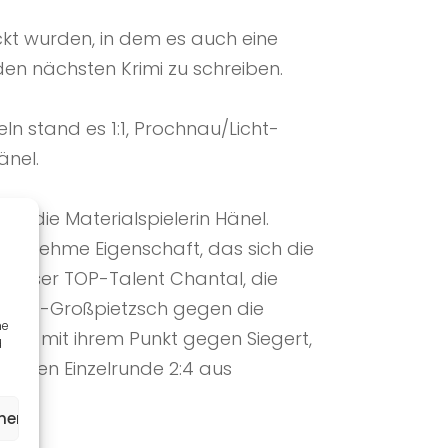
kt wurden, in dem es auch eine
den nächsten Krimi zu schreiben.
n stand es 1:1, Prochnau/Licht-
änel.
en die Materialspielerin Hänel.
ngenehme Eigenschaft, das sich die
r unser TOP-Talent Chantal, die
g Licht-Großpietzsch gegen die
ne
unde mit ihrem Punkt gegen Siegert,
d
rsten Einzelrunde 2:4 aus
ehen