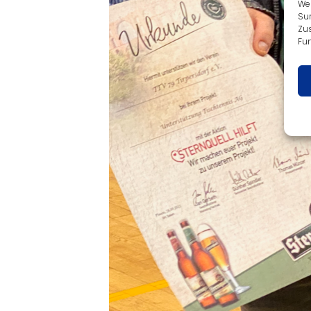
We
Sur
Zu
Fun