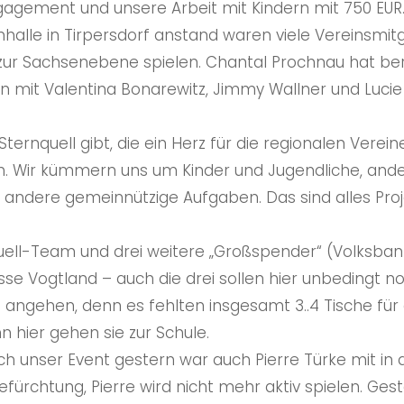
ngagement und unsere Arbeit mit Kindern mit 750 EUR
halle in Tirpersdorf anstand waren viele Vereinsmitg
n zur Sachsenebene spielen. Chantal Prochnau hat berei
t Valentina Bonarewitz, Jimmy Wallner und Lucie Si
ernquell gibt, die ein Herz für die regionalen Verein
ich. Wir kümmern uns um Kinder und Jugendliche, and
en andere gemeinnützige Aufgaben. Das sind alles Proje
uell-Team und drei weitere „Großspender“ (Volksban
kasse Vogtland – auch die drei sollen hier unbedingt
da angehen, denn es fehlten insgesamt 3..4 Tische fü
n hier gehen sie zur Schule.
h unser Event gestern war auch Pierre Türke mit in de
efürchtung, Pierre wird nicht mehr aktiv spielen. Ge