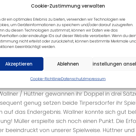
Cookie-Zustimmung verwalten
dir ein optimales Erlebnis zu bieten, verwenden wir Technologien wie
kies, um Geräteinformationen zu speichern und/oder darauf zuzugreifen.
nn du diesen Technologien zustimmst, können wir Daten wie das
fverhalten oder eindeutige IDs auf dieser Website verarbeiten. Wenn du dei
stimmung nicht erteilst oder zurückziehst, können bestimmte Merkmale un
ktionen beeinträchtigt werden.
Akzeptieren
Ablehnen
Einstellungen ans
roffer SV 2, 1. KL ET, 20.09.2024
Cookie-Richtlinie
Datenschutz
Impressum
allner / Hüttner gewannen ihr Doppel in drei Sätze
nsequent genug setzen beide Tirpersdorfer ihr Spiel
ngen auf das Endergebnis. Wallner konnte sich gu
tung! Müller erspielte sich noch einen Punkt. Die E
r beeindruckt von unserer Spielweise. Hüttner un