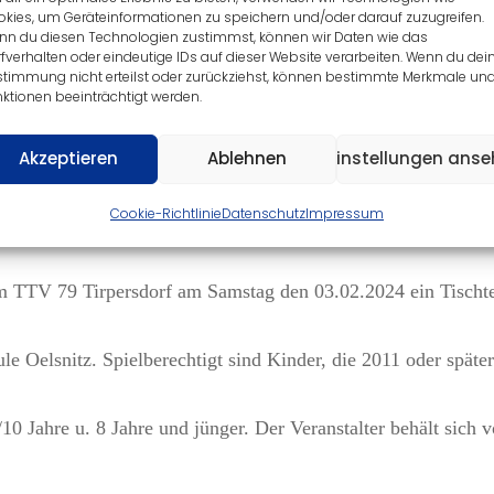
kies, um Geräteinformationen zu speichern und/oder darauf zuzugreifen.
nn du diesen Technologien zustimmst, können wir Daten wie das
fverhalten oder eindeutige IDs auf dieser Website verarbeiten. Wenn du dei
stimmung nicht erteilst oder zurückziehst, können bestimmte Merkmale un
ktionen beeinträchtigt werden.
Akzeptieren
Ablehnen
Einstellungen ans
Cookie-Richtlinie
Datenschutz
Impressum
TTV 79 Tirpersdorf am Samstag den 03.02.2024 ein Tischtenn
ule Oelsnitz. Spielberechtigt sind Kinder, die 2011 oder spät
/10 Jahre u. 8 Jahre und jünger. Der Veranstalter behält sich 
.