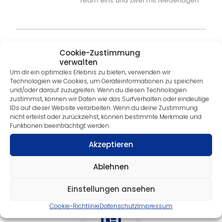
Team eins und zwei mit Niederlagen
Archiv
Cookie-Zustimmung
verwalten
News aus den vergangenen Jahren
Um dir ein optimales Erlebnis zu bieten, verwenden wir
Technologien wie Cookies, um Geräteinformationen zu speichern
und/oder darauf zuzugreifen. Wenn du diesen Technologien
zustimmst, können wir Daten wie das Surfverhalten oder eindeutige
IDs auf dieser Website verarbeiten. Wenn du deine Zustimmung
nicht erteilst oder zurückziehst, können bestimmte Merkmale und
Funktionen beeinträchtigt werden.
Akzeptieren
2023
Ablehnen
Einstellungen ansehen
Cookie-Richtlinie
Datenschutz
Impressum